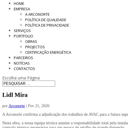
HOME
EMPRESA
A ARCONORTE
POLÍTICA DE QUALIDADE
POLÍTICA DE PRIVACIDADE
SERVIÇOS
PORTFOLIO
OBRAS
PROJECTOS
CERTIFICAÇÃO ENERGÉTICA
PARCEIROS
NOTÍCIAS
CONTACTOS
Escolha uma Página
Lidl Mira
por
Arconorte
| Fev 21, 2026
A Arconorte confirma a adjudicação dos trabalhos de AVAC para a futura supe
Nesta obra, a nossa equipa técnica assume a responsabilidade total pela instal
controlo térmico necessários para um espaço de retalho de grande dimensão.