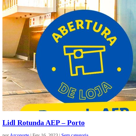
Lidl Rotunda AEP – Porto
por
Arconorte
| Fev 16, 2023 |
Sem categoria